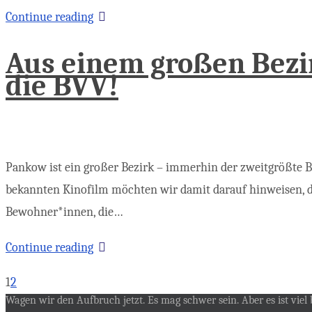
Continue reading
Aus einem großen Bezir
die BVV!
Pankow ist ein großer Bezirk – immerhin der zweitgrößte Ber
bekannten Kinofilm möchten wir damit darauf hinweisen, d
Bewohner*innen, die…
Continue reading
1
2
Wagen wir den Aufbruch jetzt. Es mag schwer sein. Aber es ist viel b